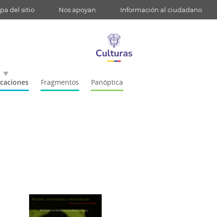
a del sitio
Nos apoyan
Información al ciudadano
icaciones
Fragmentos
Panóptica