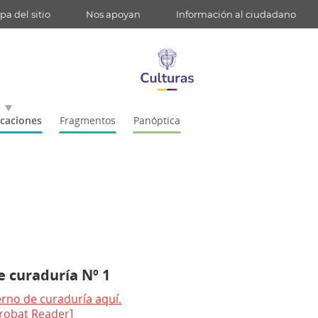
a del sitio
Nos apoyan
Información al ciudadano
icaciones
Fragmentos
Panóptica
 curaduría Nº 1
rno de curaduría aquí.
robat Reader]