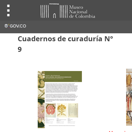
Cuadernos de curaduría Nº
9