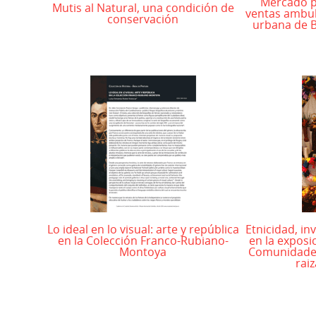
Mercado pú
Mutis al Natural, una condición de
ventas ambul
conservación
urbana de B
Lo ideal en lo visual: arte y república
Etnicidad, in
en la Colección Franco-Rubiano-
en la exposic
Montoya
Comunidades
rai