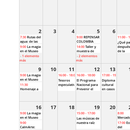
2
3
4
5
6
7:30
Rutas del
9:00
REPENSAR
11:00 - 
agua: de las
COLOMBIA
¿Qué pa
aguadoras al
DESDE EL
9:00
La magia
14:00
Taller y
después
abastecimiento
DARIÉN
en el Museo
muestra de
de la
de Bogotá.
bordado
batalla?
1 elemento
2 elementos
Sendero
más
más
Santa Ana–La
Aguadora
9
10
11
12
13
9:00
La magia
16:00 - 18:00
16:00 - 18:00
17:00 - 19:00
en el Museo
Tesoros
El Programa
Diplomacia
11:30
especulativos
Nacional para
cultural
Homenaje a
Prevenir el
en casos
Pedro
Tráfico Ilícito
de
Morales Pino
de Bienes
repatriación
Culturales y el
de
16
17
18
19
20
micrositio
bienes
"Nuestro
9:00
La magia
15:00 - 17:00
8:00
Patrimonio
en el Museo
Mercad
Las músicas de
Mueble"
campes
9:00
nuestra raíz
17:00
Ec
CalmArte:
del