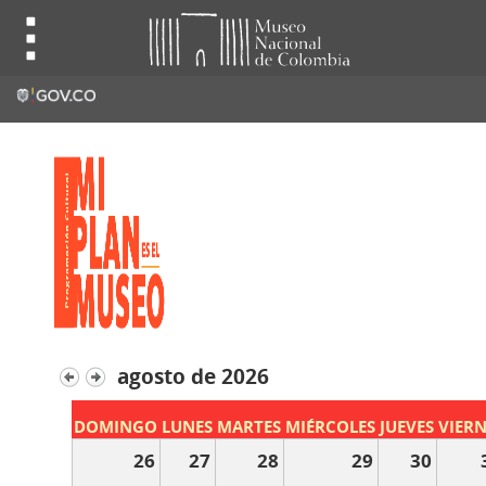
agosto de 2026
DOMINGO
LUNES
MARTES
MIÉRCOLES
JUEVES
VIERN
26
27
28
29
30