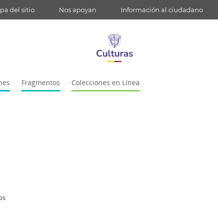
a del sitio
Nos apoyan
Información al ciudadano
nes
Fragmentos
Colecciones en Línea
os