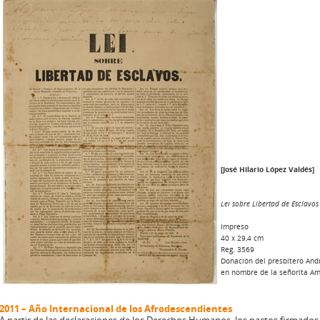
[José Hilario López Valdés]
Lei sobre Libertad de Esclavo
Impreso
40 x 29,4 cm
Reg. 3569
Donación del presbítero And
en nombre de la señorita Am
2011 – Año Internacional de los Afrodescendientes