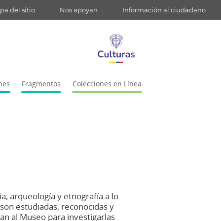
a del sitio
Nos apoyan
Información al ciudadano
nes
Fragmentos
Colecciones en Línea
a, arqueología y etnografía a lo
 son estudiadas, reconocidas y
ían al Museo para investigarlas