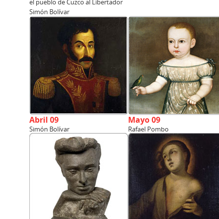
el pueblo de Cuzco al Libertador
Simón Bolívar
Abril 09
Mayo 09
Simón Bolívar
Rafael Pombo