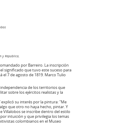
lobos
 y República,
, comandado por Barreiro. La inscripción
el significado que tuvo este suceso para
acá el 7 de agosto de 1819. Marco Tulio
independencia de los territorios que
tar sobre los ejércitos realistas y la
explicó su interés por la pintura: "Me
 algo que otro no haya hecho, pintar. Y
 Villalobos se inscribe dentro del estilo
por intuición y que privilegia los temas
rimitivistas colombianos en el Museo