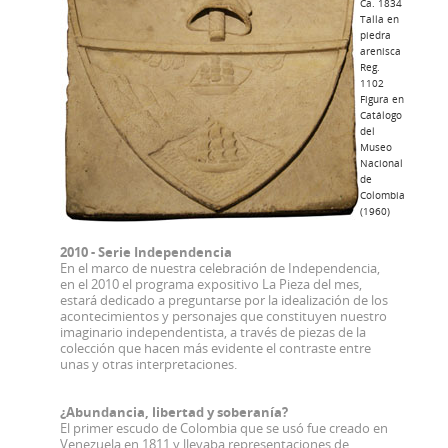
Ca. 1834
Talla en
piedra
arenisca
Reg.
1102
Figura en
Catálogo
del
Museo
Nacional
de
Colombia
(1960)
2010 - Serie Independencia
En el marco de nuestra celebración de Independencia,
en el 2010 el programa expositivo La Pieza del mes,
estará dedicado a preguntarse por la idealización de los
acontecimientos y personajes que constituyen nuestro
imaginario independentista, a través de piezas de la
colección que hacen más evidente el contraste entre
unas y otras interpretaciones.
¿Abundancia, libertad y soberanía?
El primer escudo de Colombia que se usó fue creado en
Venezuela en 1811 y llevaba representaciones de