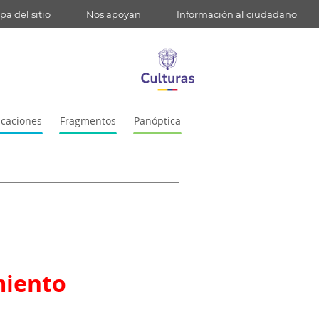
a del sitio
Nos apoyan
Información al ciudadano
icaciones
Fragmentos
Panóptica
iento