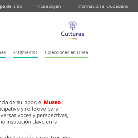
a del sitio
Nos apoyan
Información al ciudadano
nes
Fragmentos
Colecciones en Línea
cia de su labor, el
Museo
cipativo y reflexivo para
iversas
voces
y
perspectivas,
o institución clave en la
os de discusión y construcción