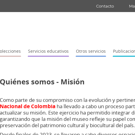
Contacto
Map
olecciones
Servicios educativos
Otros servicios
Publicacio
Quiénes somos - Misión
Como parte d
e su compromiso con la evolución y pertinen
Nacional de Colombia
ha llevado a cabo un proceso parti
actualizar su misión. Este
ejercicio
ha
permitido
integrar
d
garantizando
que
la
misión
del
museo refleje su papel com
preservación del patrimonio cultural y biocultural del
país.
Desde finales de 2023, se llevaron a cabo diversos espaci