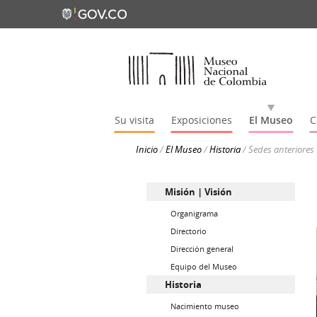
Su visita
Exposiciones
El Museo
C
Inicio
/
El Museo
/
Historia
/
Sedes anteriores
Misión | Visión
Organigrama
Directorio
Dirección general
Equipo del Museo
Historia
Nacimiento museo