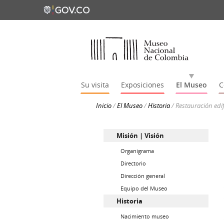
Su visita
Exposiciones
El Museo
C
Inicio
/
El Museo
/
Historia
/
Restauración edif
Misión | Visión
Organigrama
Directorio
Dirección general
Equipo del Museo
Historia
Nacimiento museo