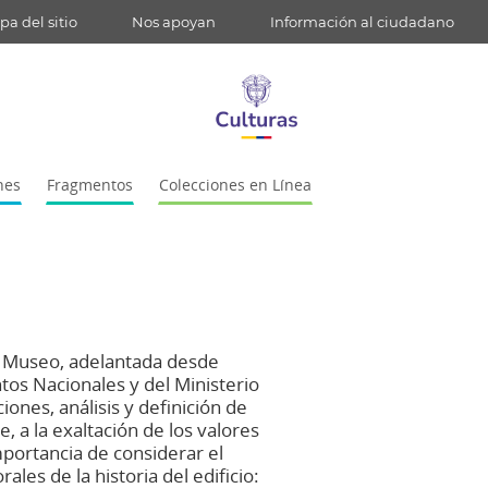
a del sitio
Nos apoyan
Información al ciudadano
nes
Fragmentos
Colecciones en Línea
del Museo, adelantada desde
os Nacionales y del Ministerio
ciones, análisis y definición de
 a la exaltación de los valores
importancia de considerar el
ales de la historia del edificio: