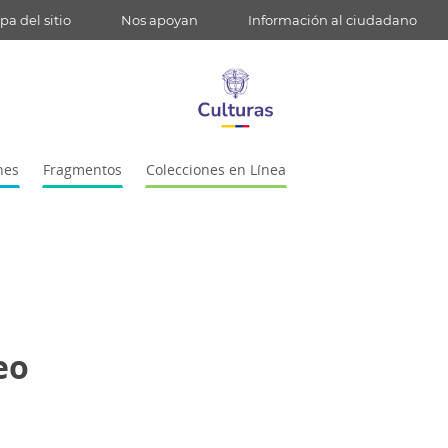
a del sitio
Nos apoyan
Información al ciudadano
nes
Fragmentos
Colecciones en Línea
eo