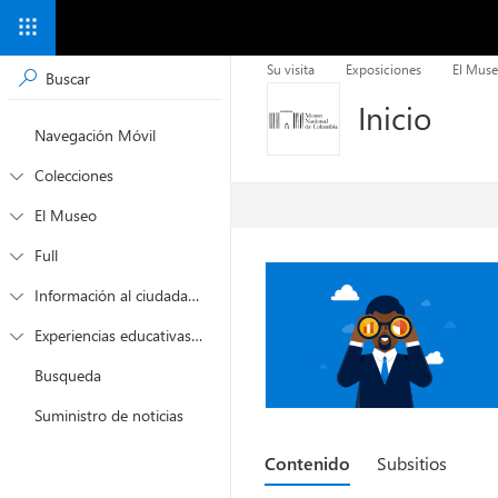
Su visita
Exposiciones
El Mus
Inicio
Navegación Móvil
Colecciones

El Museo

Full

Información al ciudadano

Experiencias educativas por el museo

Busqueda
Suministro de noticias
Contenido
Subsitios