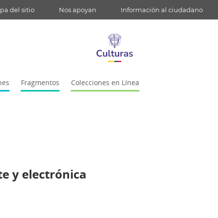
a del sitio
Nos apoyan
Información al ciudadano
nes
Fragmentos
Colecciones en Línea
e y electrónica