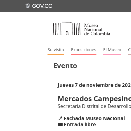
Su visita
Exposiciones
El Museo
C
Evento
Jueves 7 de noviembre de 2024
Mercados Campesin
Secretaría Distrital de Desarrol
📍
Fachada Museo Nacional
🎟️
​
Entrada libre
​