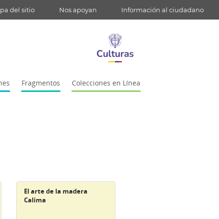
a del sitio
Nos apoyan
Información al ciudadano
nes
Fragmentos
Colecciones en Línea
El arte de la madera
Calima