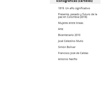
Iconográficas (carteles)
1819. Un año significativo
Presente, pasado y futuro de la
paz en Colombia (2018)
Mujeres entre líneas
Arte
Bicentenario 2010
José Celestino Mutis
Simón Bolívar
Francisco José de Caldas
Antonio Nariño