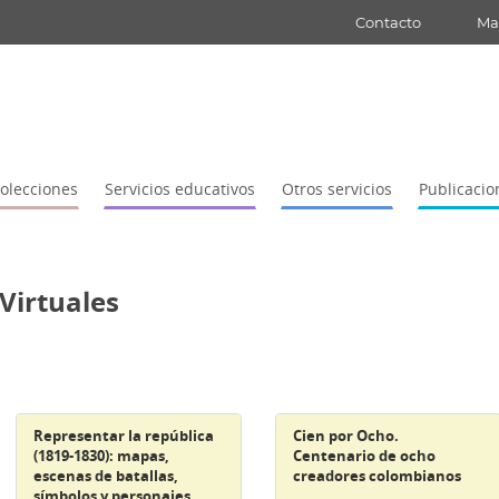
Contacto
Map
olecciones
Servicios educativos
Otros servicios
Publicacio
Virtuales
Representar la república
Cien por Ocho.
(1819-1830): mapas,
Centenario de ocho
escenas de batallas,
creadores colombianos
símbolos y personajes