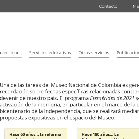
Contacto
Map
olecciones
Servicios educativos
Otros servicios
Publicacio
Una de las tareas del Museo Nacional de Colombia es gen
recordación sobre fechas específicas relacionad
as con pe
devenir de nuestro país. El programa
Efemérides de 2021
s
activación de la memoria
, en particular en el marco de l
bicentenario de la Independencia, que se realizará mediant
propuestas expositivas en el espacio del Museo.
Hace 60 años... la reforma
Hace 180 años… La