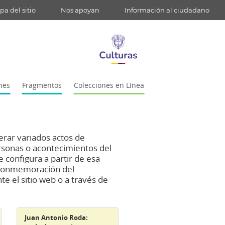
a del sitio
Nos apoyan
Información al ciudadano
nes
Fragmentos
Colecciones en Línea
erar variados actos de
rsonas o acontecimientos del
e co
nfigura a partir de esa
a conmemoración del
e el sitio web o a través de
Juan Antonio Roda: