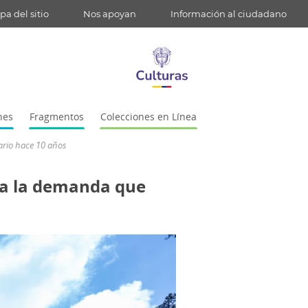
a del sitio
Nos apoyan
Información al ciudadano
nes
Fragmentos
Colecciones en Línea
ario hace 10 años
ia la demanda que