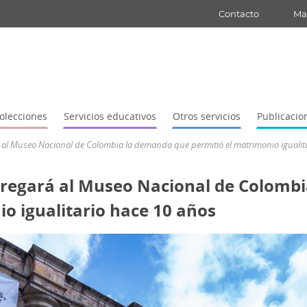
Contacto
Map
olecciones
Servicios educativos
Otros servicios
Publicacio
 al Museo Nacional de Colombia la demanda que permitió el matrimonio igualit
tregará al Museo Nacional de Colomb
o igualitario hace 10 años