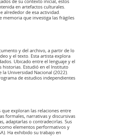
jados de su contexto inicial, estos
tenida en artefactos culturales.
e alrededor de esa actividad.
e memoria que investiga las frágiles
umento y del archivo, a partir de lo
video y el texto. Esta artista explora
ados. Ubicado entre el lenguaje y el
istorias. Estudió en el Instituto
de la Universidad Nacional (2022).
 Programa de estudios independientes
que exploran las relaciones entre
s formales, narrativas y discursivas
s, adaptarlas o contradecirlas. Sus
í como elementos performativos y
USA). Ha exhibido su trabajo en