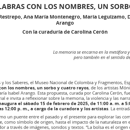
ALABRAS CON LOS NOMBRES, UN SORB
Restrepo, Ana María Montenegro, María Leguizamo, D
Arango
Con la curaduría de Carolina Cerón​
La memoria se encarna en la metáfora y 
pero también en el sentido de
rtes y los Saberes, el Museo Nacional de Colombia y Fragmentos, E
con los nombres, un sorbo y cuatro rayos
, de los artistas Mó
ía Isabel Arango. Esta propuesta, curada por Carolina Cerón, fu
l e invita a reflexionar sobre la memoria, la violencia y las narr
augura el sábado 15 de febrero de 2025, de 11:00 a. m. a 5
 12:00 p. m., a cargo de la curadora y los artistas
. La entrada
como un puente entre el pasado y el presente para explorar las c
e, como símbolo de origen, hasta el impacto de la naturaleza en e
or a través de imágenes, sonidos y textos. “La bolsa es el origen