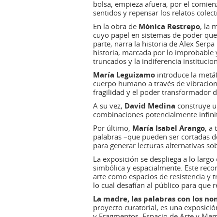
bolsa, empieza afuera, por el comienz
sentidos y repensar los relatos colect
En la obra de
Mónica Restrepo
, la 
cuyo papel en sistemas de poder que p
parte, narra la historia de Alex Serp
historia, marcada por lo improbable y
truncados y la indiferencia institucion
María Leguizamo
introduce la metáf
cuerpo humano a través de vibracione
fragilidad y el poder transformador d
A su vez,
David Medina
construye u
combinaciones potencialmente infinitas
Por último,
María Isabel Arango
,
a 
palabras –que pueden ser cortadas de
para generar lecturas alternativas sobr
La exposición se despliega a lo largo
simbólica y espacialmente. Este reco
arte como espacios de resistencia y 
lo cual desafían al público para que 
La madre, las palabras con los no
proyecto curatorial, es una exposició
y Fragmentos, Espacio de Arte y Memo