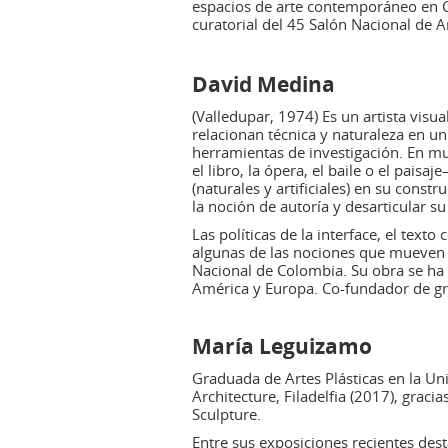
espacios de arte contemporáneo en Co
curatorial del 45 Salón Nacional de Ar
David Medina
(Valledupar, 1974) Es un artista vis
relacionan técnica y naturaleza en un
herramientas de investigación. En m
el libro, la ópera, el baile o el pai
(naturales y artificiales) en su cons
la noción de autoría y desarticular su
Las políticas de la interface, el te
algunas de las nociones que mueven s
Nacional de Colombia. Su obra se ha
América y Europa. Co-fundador de gra
María Leguizamo
Graduada de Artes Plásticas en la Un
Architecture, Filadelfia (2017), grac
Sculpture.
Entre sus exposiciones recientes des