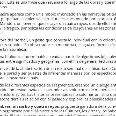
o". Esta es una frase que resuena a lo largo de las obras y que inv
ivos.
madre aparece como un símbolo imbricado en las narrativas oficia
erpetúan la violencia estructural es cuestionado por la artista.
a Mandón, un joven al que le cayeron cuatro rayos, dos de ellos mi
 lo trágico, simboliza las condiciones de los jóvenes en las zona
al.
ora del “sorbo", un gesto que conecta lo individual con lo colectiv
s y sonidos. Su obra traduce la memoria del agua en formas táct
e la naturaleza.
na biblioteca interminable, creada a partir de algoritmos (digital
 entre significados y geografías, con el fin de generar lecturas al
través de la alfabetización de un texto seminal de la historia de C
 la pared y ser puestas de diferentes maneras por los espectadore
e la historia del país.​
 de los diferentes espacios de Fragmentos, creando un diálogo ent
rrido inmersivo invita al espectador a involucrarse de manera act
transformación. Las historias presentadas no solo narran, sino qu
reconsidere su relación con el pasado y explore las posibilidades d
mbres, un sorbo y cuatro rayos
,
propuesta ganadora de la con
n organizada por el Ministerio de las Culturas, las Artes y los S
ria. El proyecto contó con una beca del Centro de Investigación y