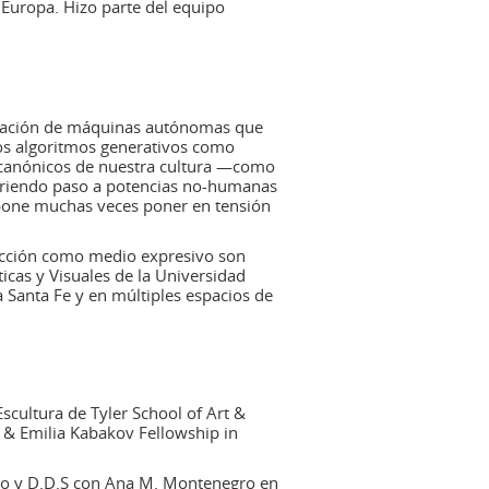
Europa. Hizo parte del equipo
 creación de máquinas autónomas que
 los algoritmos generativos como
s canónicos de nuestra cultura —como
 abriendo paso a potencias no-humanas
propone muchas veces poner en tensión
aducción como medio expresivo son
cas y Visuales de la Universidad
Santa Fe y en múltiples espacios de
cultura de Tyler School of Art &
ya & Emilia Kabakov Fellowship in
ezo y D.D.S con Ana M. Montenegro en