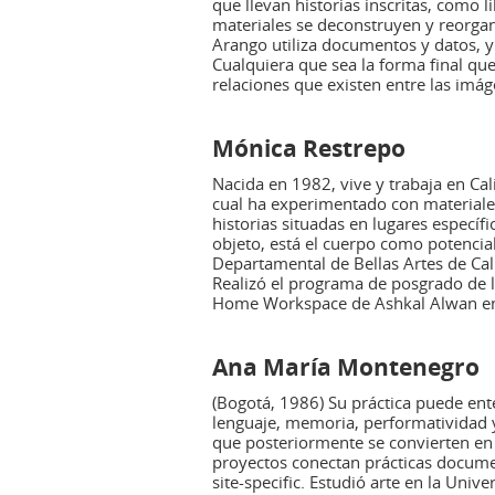
que llevan historias inscritas, como l
materiales se deconstruyen y reorgani
Arango utiliza documentos y datos, y
Cualquiera que sea la forma final qu
relaciones que existen entre las imáge
Mónica Restrepo
Nacida en 1982, vive y trabaja en Cal
cual ha experimentado con materiale
historias situadas en lugares específ
objeto, está el cuerpo como potencial
Departamental de Bellas Artes de Cali
Realizó el programa de posgrado de l
Home Workspace de Ashkal Alwan en 
Ana María Montenegro
(Bogotá, 1986) Su práctica puede ent
lenguaje, memoria, performatividad y 
que posteriormente se convierten en e
proyectos conectan prácticas docume
site-specific. Estudió arte en la Univ