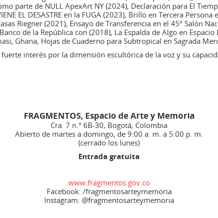
omo parte de NULL ApexArt NY (2024), Declaración para El Tiempo
 VIENE EL DESASTRE en la FUGA (2023), Brillo en Tercera Persona 
sas Riegner (2021), Ensayo de Transferencia en el 45º Salón Naci
nco de la República con (2018), La Espalda de Algo en Espacio E
asi, Ghana, Hojas de Cuaderno para Subtropical en Sagrada Merca
fuerte interés por la dimensión escultórica de la voz y su capaci
FRAGMENTOS, Espacio de Arte y Memoria
Cra. 7 n.° 6B-30, Bogotá, Colombia
Abierto de martes a domingo, de 9:00 a. m. a 5:00 p. m.
(cerrado los lunes)
Entrada gratuita
www.fragmentos.gov.co
Facebook: /fragmentosarteymemoria
Instagram: @fragmentosarteymemoria