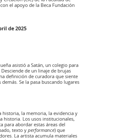
 con el apoyo de la Beca Fundación
bril de
2025
ueña asistió a Satán, un colegio para
. Desciende de un linaje de brujas
na definición de curadora que siente
os demás. Se la pasa buscando lugares
la historia, la memoria, la evidencia y
 historia. Los usos institucionales,
sta para abordar estas áreas del
bado, texto y
performance
) que
ores. La artista acumula materiales