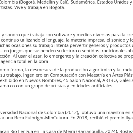
lombia (Bogotá, Medellín y Cali), Sudamérica, Estados Unidos y 
tistas. Vive y trabaja en Bogotá.
ual y sonoro que trabaja con software y medios diversos para la
 continuo utilizando el lenguaje, la materia impresa, el sonido y
uchas ocasiones su trabajo intenta pervertir géneros y producto
saje— en juegos que suspenden su lectura o sentidos tradicionales
trucción. Al usar el azar, lo emergente y la creación colectiva se 
 agencia total en la obra.
xto como forma, la desmesura de la producción algorítmica y la tr
u trabajo. Ingeniero en Computación con Maestría en Artes Plásti
 exhibido en Nuevos Nombres, 45 Salón Nacional, ARTBO, Galería 
ma.co con un grupo de artistas y entidades artificiales.
iversidad Nacional de Colombia (2012), obtuvo una maestría en Es
ias a una Beca Fulbright-MinCultura. En 2018, recibió el premio Il
tacan Río Lengua en La Casa de Meira (Barranquilla, 2024), Bost