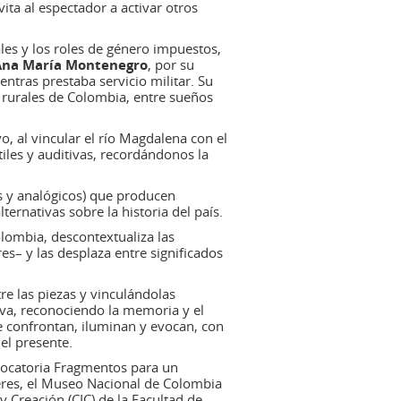
ita al espectador a activar otros
les y los roles de género impuestos,
Ana María Montenegro
, por su
entras prestaba servicio militar. Su
s rurales de Colombia, entre sueños
o, al vincular el río Magdalena con el
iles y auditivas, recordándonos la
es y analógicos) que producen
ternativas sobre la historia del país.
olombia, descontextualiza las
s– y las desplaza entre significados
re las piezas y vinculándolas
iva, reconociendo la memoria y el
e confrontan, iluminan y evocan, con
el presente.
vocatoria Fragmentos para un
aberes, el Museo Nacional de Colombia
 Creación (CIC) de la Facultad de