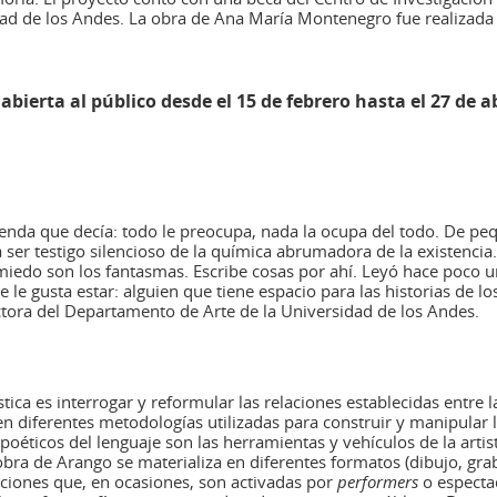
ad de los Andes. La obra de Ana María Montenegro fue realizada
abierta al público desde el 15 de febrero hasta el 27 de a
yenda que decía: todo le preocupa, nada la ocupa del todo. De peq
 a ser testigo silencioso de la química abrumadora de la existencia
 miedo son los fantasmas. Escribe cosas por ahí. Leyó hace poco u
le gusta estar: alguien que tiene espacio para las historias de l
ectora del Departamento de Arte de la Universidad de los Andes.
ística es interrogar y reformular las relaciones establecidas entre 
n diferentes metodologías utilizadas para construir y manipular la
 y poéticos del lenguaje son las herramientas y vehículos de la arti
bra de Arango se materializa en diferentes formatos (dibujo, gra
laciones que, en ocasiones, son activadas por
performers
o espectad