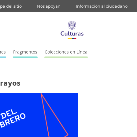
a del sitio
Nos apoyan
Información al ciudadano
nes
Fragmentos
Colecciones en Línea
 rayos