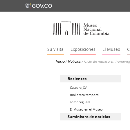
Su visita
Exposiciones
El Museo
C
Inicio
/
Noticias
/
Ciclo de música en homenaj
Recientes
Catedra_XVIII
Biblioteca temporal
sordoceguera
El Museo en el Museo
Suministro de noticias