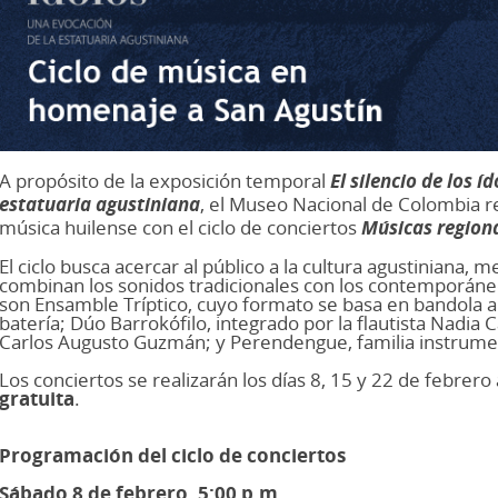
A propósito de la exposición temporal
El silencio de los í
estatuaria agustiniana
, el Museo Nacional de Colombia r
música huilense con el ciclo de conciertos
Músicas region
El ciclo busca acercar al público a la cultura agustiniana
combinan los sonidos tradicionales con los contemporáne
son Ensamble Tríptico, cuyo formato se basa en bandola an
batería; Dúo Barrokófilo, integrado por la flautista Nadia C
Carlos Augusto Guzmán; y Perendengue, familia instrume
Los conciertos se realizarán los días 8, 15 y 22 de febrero
gratuita
.
Programación del ciclo de conciertos
Sábado 8 de febrero, 5:00 p.m.