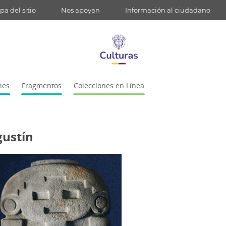
a del sitio
Nos apoyan
Información al ciudadano
nes
Fragmentos
Colecciones en Línea
gustín