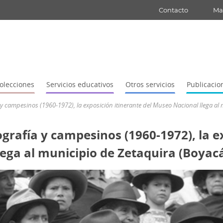
Contacto
Map
olecciones
Servicios educativos
Otros servicios
Publicacio
y campesinos (1960-1972), la exposición itinerante del Museo Nacional llega al
rafía y campesinos (1960-1972), la e
ega al municipio de Zetaquira (Boyac