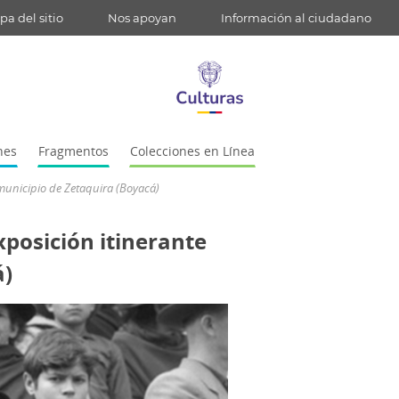
a del sitio
Nos apoyan
Información al ciudadano
nes
Fragmentos
Colecciones en Línea
 municipio de Zetaquira (Boyacá)
xposición itinerante
á)