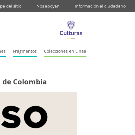
a del sitio
Nos apoyan
Información al ciudadano
nes
Fragmentos
Colecciones en Línea
l de Colombia