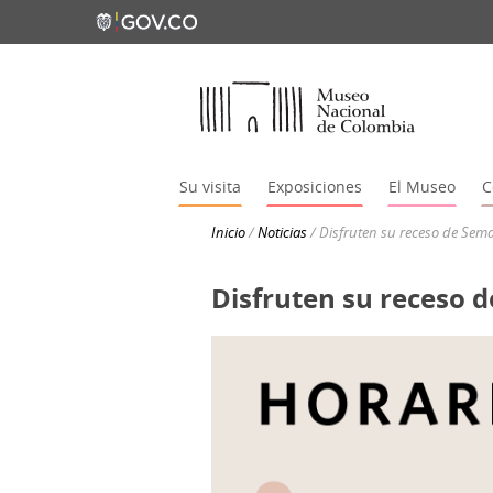
Su visita
Exposiciones
El Museo
C
Inicio
/
Noticias
/
Disfruten su receso de Sem
Disfruten su receso 