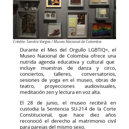
Crédito: Sandra Vargas / Museo Nacional de Colombia
Durante el
M
es del
O
rgullo
LG
B
TIQ
+,
el
Museo Nacional de Colombia
ofrece
una
nutrida
agenda
educativa y cultural
que
incluye
muestras de danza y circo,
conciertos, talleres, conversatorios
,
sesiones de yoga en el museo, obras de
teatro, proyecciones audiovisuales,
meditación zen y lectura en voz alta.
El 28 de junio, el museo recibirá
en
custodia
la
S
entencia
SU-214
de la Corte
Constitucional
,
que
hace
diez
años
reconoció el derecho al matrimonio civil
para parejas del mismo sexo.