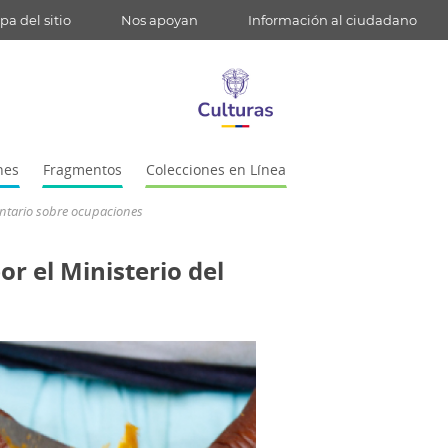
a del sitio
Nos apoyan
Información al ciudadano
nes
Fragmentos
Colecciones en Línea
mentario sobre ocupaciones
or el Ministerio del