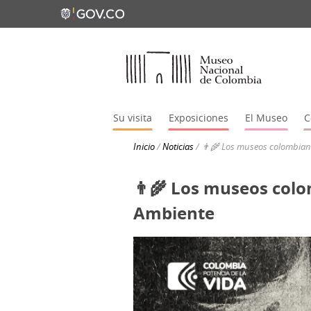
Su visita
Exposiciones
El Museo
C
Inicio
/
Noticias
/
👨‍🌾 Los museos colombia
👨‍🌾 Los museos co
Ambiente