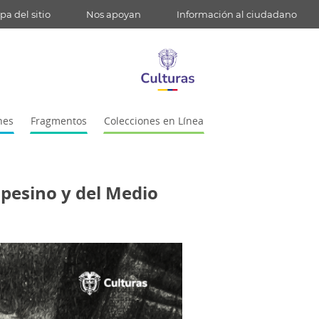
a del sitio
Nos apoyan
Información al ciudadano
nes
Fragmentos
Colecciones en Línea
pesino y del Medio