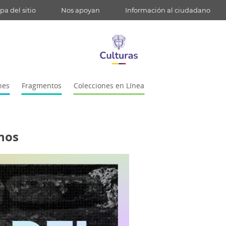
a del sitio
Nos apoyan
Información al ciudadano
nes
Fragmentos
Colecciones en Línea
anos