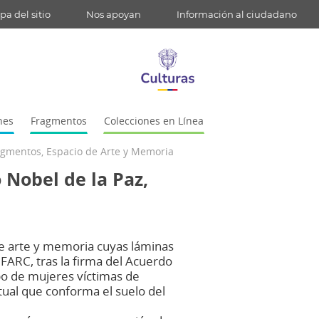
a del sitio
Nos apoyan
Información al ciudadano
nes
Fragmentos
Colecciones en Línea
ragmentos, Espacio de Arte y Memoria
 Nobel de la Paz,
de arte y memoria cuyas láminas
 FARC, tras la firma del Acuerdo
upo de mujeres víctimas de
ptual que conforma el suelo del