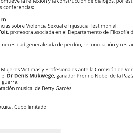
mueve la reflexión y la construcción de diálogos, por es
es conferencias:
. m.
cias sobre Violencia Sexual e Injusticia Testimonial.
Toit
, profesora asociada en el Departamento de Filosofía 
a necesidad generalizada de perdón, reconciliación y resta
 Mujeres Victimas y Profesionales ante la Comisión de Verd
 el
Dr Denis Mukwege
, ganador Premio Nobel de la Paz 2
 guerra.
ntación musical de Betty Garcés
atuita. Cupo limitado