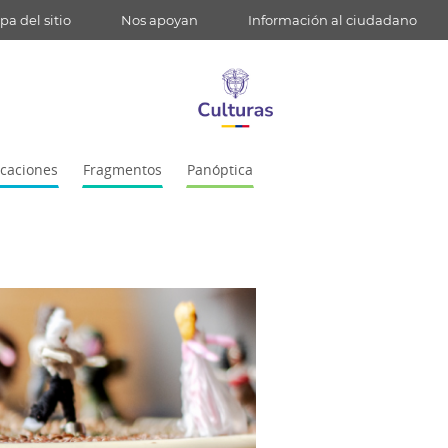
a del sitio
Nos apoyan
Información al ciudadano
icaciones
Fragmentos
Panóptica