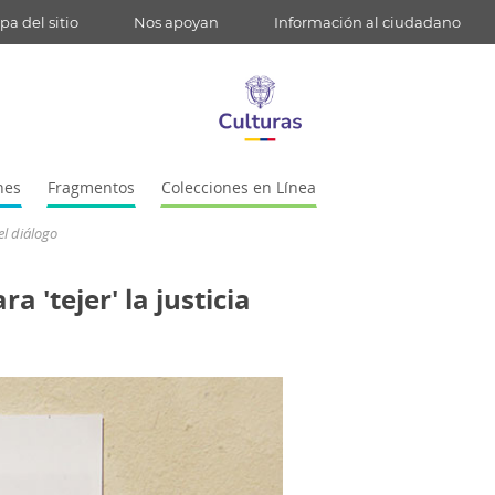
a del sitio
Nos apoyan
Información al ciudadano
nes
Fragmentos
Colecciones en Línea
el diálogo
 'tejer' la justicia