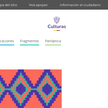
a del sitio
Nos apoyan
Información al ciudadano
icaciones
Fragmentos
Panóptica