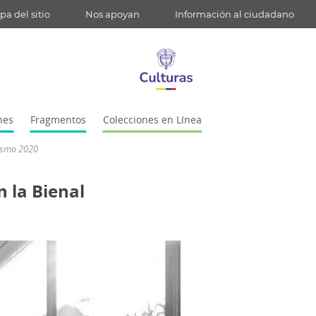
a del sitio
Nos apoyan
Información al ciudadano
nes
Fragmentos
Colecciones en Línea
ismo 2020
 la Bienal