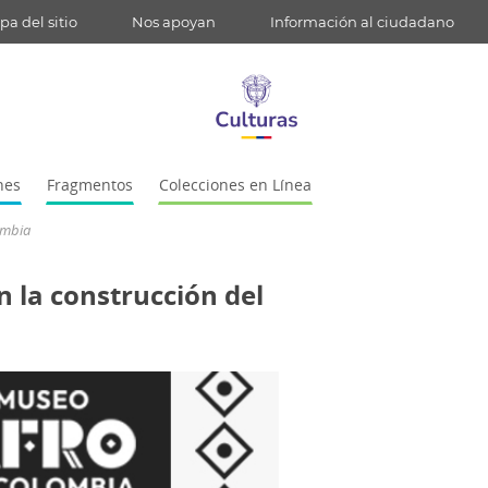
a del sitio
Nos apoyan
Información al ciudadano
nes
Fragmentos
Colecciones en Línea
ombia
 la construcción del