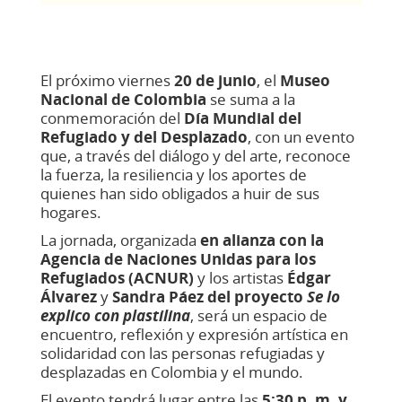
El próximo viernes
20 de junio
, el
Museo
Nacional de Colombia
se suma a la
conmemoración del
Día Mundial del
Refugiado y del Desplazado
, con un evento
que, a través del diálogo y del arte, reconoce
la fuerza, la resiliencia y los aportes de
quienes han sido obligados a huir de sus
hogares.
La jornada, organizada
en alianza con la
Agencia de Naciones Unidas para los
Refugiados (ACNUR)
y
los artistas
Édgar
Álvarez
y
Sandra Páez del proyecto
Se lo
explico con plastilina
,
será un espacio de
encuentro, reflexión y expresión artística en
solidaridad con las personas refugiadas y
desplazadas en Colombia y el mundo.
El evento tendrá lugar entre las
5:30 p. m. y