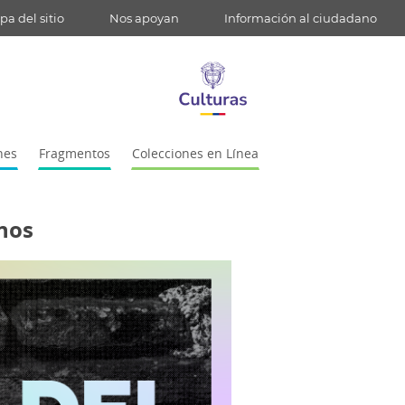
a del sitio
Nos apoyan
Información al ciudadano
nes
Fragmentos
Colecciones en Línea
anos