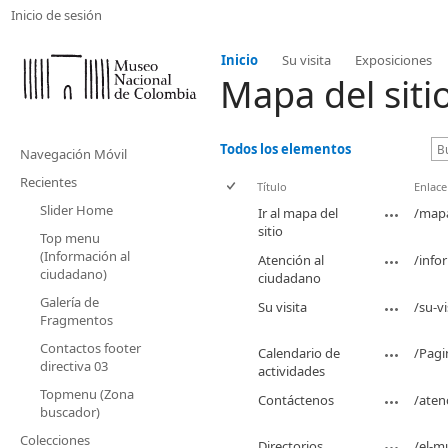
Inicio de sesión
Inicio
Su visita
Exposiciones
Mapa del siti
Todos los elementos
Navegación Móvil
Recientes
Título
Enlace
Slider Home
Ir al mapa del
/mapa
sitio
Top menu
(Información al
Atención al
/info
ciudadano)
ciudadano
Galería de
Su visita
/su-v
Fragmentos
Contactos footer
Calendario de
/Pagi
directiva 03
actividades
Topmenu (Zona
Contáctenos
/aten
buscador)
Colecciones
Directorios
/el-m