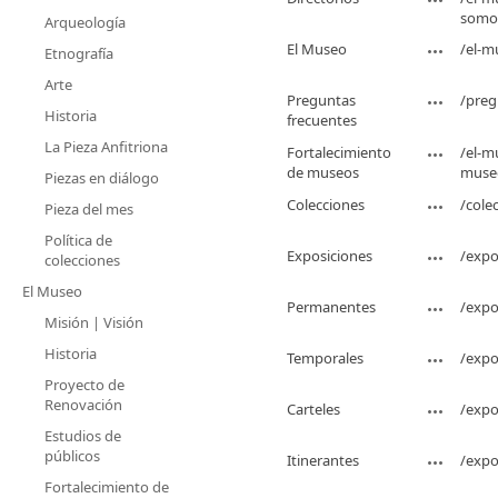
somos
Arqueología
El Museo
/el-m
Etnografía
Arte
Preguntas
/preg
Historia
frecuentes
La Pieza Anfitriona
Fortalecimiento
/el-m
de museos
muse
Piezas en diálogo
Colecciones
/cole
Pieza del mes
Política de
Exposiciones
/expo
colecciones
El Museo
Permanentes
/expo
Misión | Visión
Historia
Temporales
/expo
Proyecto de
Renovación
Carteles
/expo
Estudios de
públicos
Itinerantes
/expo
Fortalecimiento de