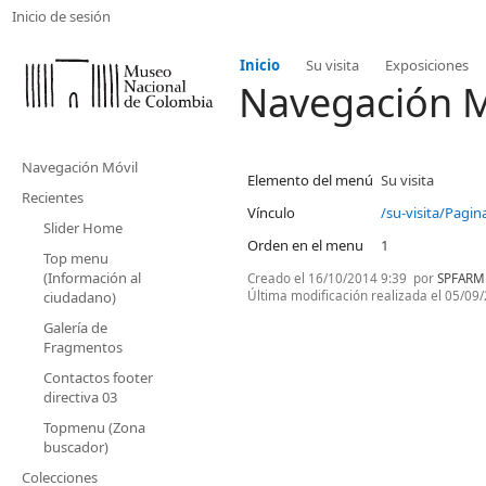
Inicio de sesión
Inicio
Su visita
Exposiciones
Navegación M
Navegación Móvil
Elemento del menú
Su visita
Recientes
Vínculo
/su-visita/Pagin
Slider Home
Orden en el menu
1
Top menu
(Información al
Creado el
16/10/2014 9:39
por
SPFARM
Última modificación realizada el
05/09/
ciudadano)
Galería de
Fragmentos
Contactos footer
directiva 03
Topmenu (Zona
buscador)
Colecciones