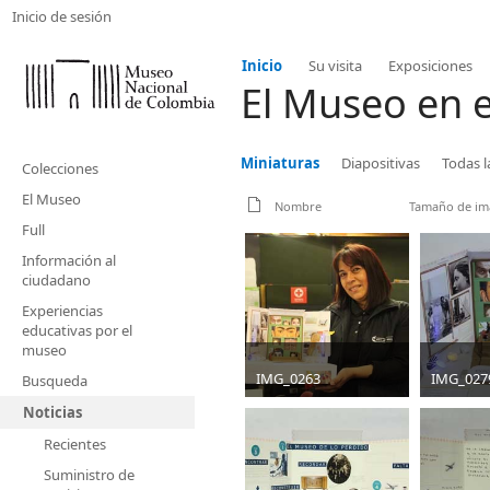
Inicio de sesión
Inicio
Su visita
Exposiciones
El Museo en 
Miniaturas
Diapositivas
Todas 
Colecciones
El Museo
Nombre
Tamaño de i
Full
Información al
ciudadano
Experiencias
educativas por el
museo
IMG_0263
IMG_027
Busqueda
Noticias
jpg
400 x 267
jpg
400 x
38 KB
39 KB
Recientes
Suministro de