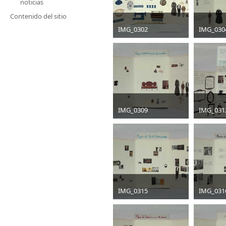
noticias
Contenido del sitio
IMG_0302
IMG_030
jpg
400 x 267
jpg
400 x
36 KB
29 KB
IMG_0309
IMG_031
jpg
400 x 267
jpg
400 x
28 KB
41 KB
IMG_0315
IMG_031
jpg
400 x 267
jpg
400 x
30 KB
29 KB