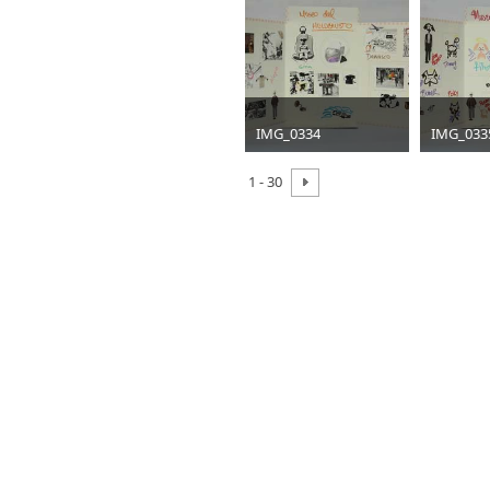
30 KB
40 KB
IMG_0334
IMG_033
jpg
400 x 267
jpg
400 x
1 - 30
41 KB
33 KB