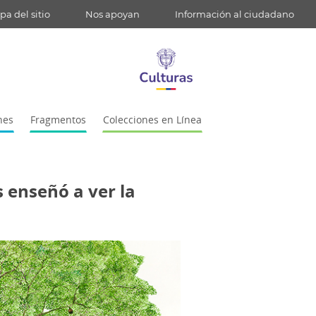
a del sitio
Nos apoyan
Información al ciudadano
nes
Fragmentos
Colecciones en Línea
 enseñó a ver la