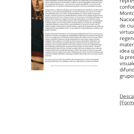
repres
confo
Monto
Nacion
de ciu
virtuo
regen
materi
idea q
la pr
visua
difund
grupos
Desca
[Form